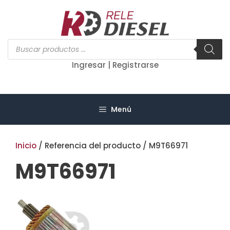
Saltar
al
contenido
Búsqueda
de
productos
Ingresar | Registrarse
Menú
Inicio
/ Referencia del producto / M9T66971
M9T66971