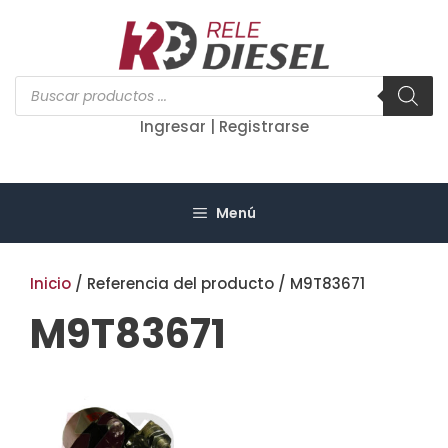
Saltar
al
contenido
Búsqueda
de
productos
Ingresar | Registrarse
Menú
Inicio
/ Referencia del producto / M9T83671
M9T83671