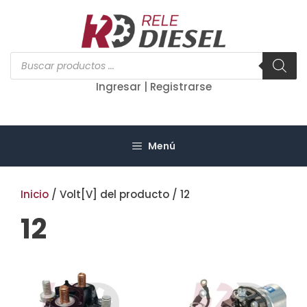
Saltar
al
contenido
Búsqueda
de
productos
Ingresar | Registrarse
Menú
Inicio
/ Volt[V] del producto / 12
12