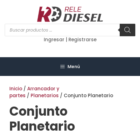
Saltar
al
contenido
Búsqueda
de
productos
Ingresar | Registrarse
Menú
Inicio
/
Arrancador y
partes
/
Planetarios
/ Conjunto Planetario
Conjunto
Planetario