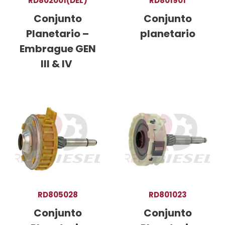
RD802001(DEL)
RD801901
Conjunto
Conjunto
Planetario –
planetario
Embrague GEN
III & IV
RD805028
RD801023
Conjunto
Conjunto