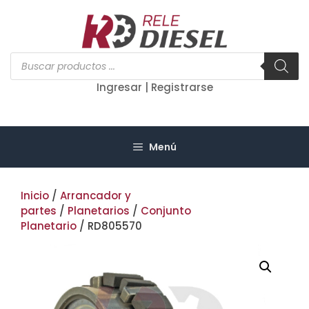
Saltar
al
contenido
Búsqueda
de
productos
Ingresar | Registrarse
Menú
Inicio
/
Arrancador y
partes
/
Planetarios
/
Conjunto
Planetario
/ RD805570