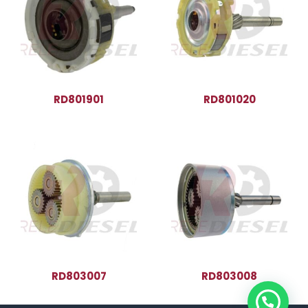
RD801901
RD801020
RD803007
RD803008