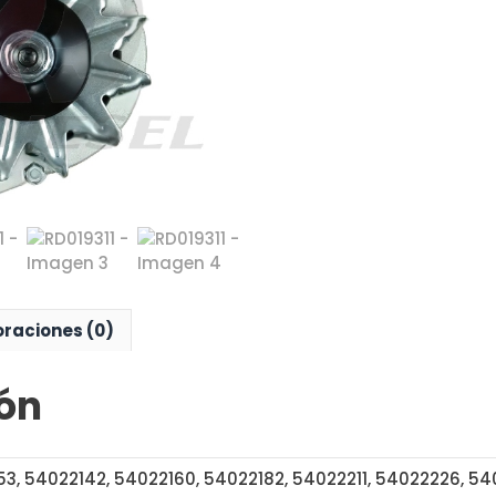
oraciones (0)
ón
3, 54022142, 54022160, 54022182, 54022211, 54022226, 5