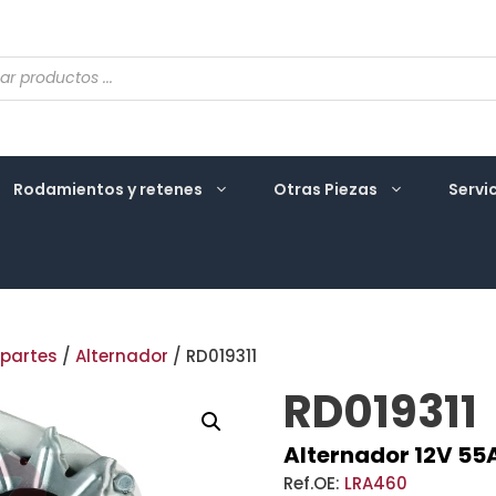
eda
ctos
Rodamientos y retenes
Otras Piezas
Servi
 partes
/
Alternador
/ RD019311
RD019311
Alternador 12V 55
Ref.OE:
LRA460