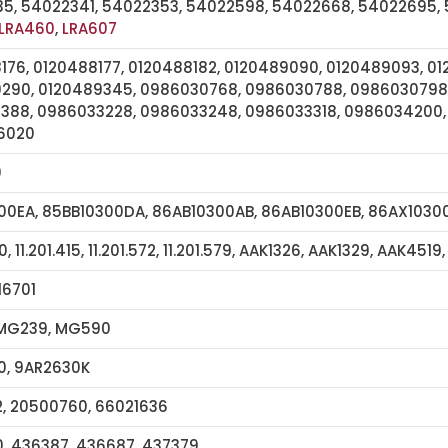
5, 54022341, 54022353, 54022598, 54022668, 54022695,
LRA460
,
LRA607
176, 0120488177, 0120488182, 0120489090, 0120489093, 0
290, 0120489345, 0986030768, 0986030788, 0986030798,
388, 0986033228, 0986033248, 0986033318, 0986034200,
6020
0
00EA, 85BB10300DA, 86AB10300AB, 86AB10300EB, 86AX1030
00, 11.201.415, 11.201.572, 11.201.579, AAK1326, AAK1329, AAK45
16701
 MG239, MG590
, 9AR2630K
2, 20500760, 66021636
, 436387, 436687, 437379