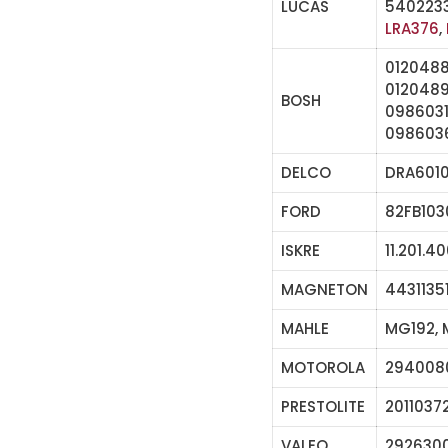
LUCAS
5402233
LRA376
,
0120488
0120489
BOSH
0986031
098603
DELCO
DRA601
FORD
82FB103
ISKRE
11.201.4
MAGNETON
4431135
MAHLE
MG192,
MOTOROLA
2940080
PRESTOLITE
2011037
VALEO
2926300