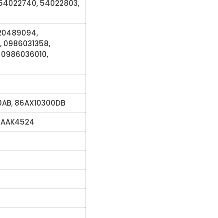
 54022740, 54022803,
120489094,
 0986031358,
 0986036010,
0AB, 86AX10300DB
19, AAK4524