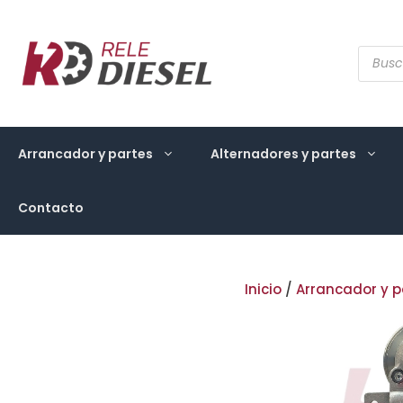
Saltar
al
contenido
Búsqu
de
produ
Arrancador y partes
Alternadores y partes
Contacto
Inicio
/
Arrancador y p