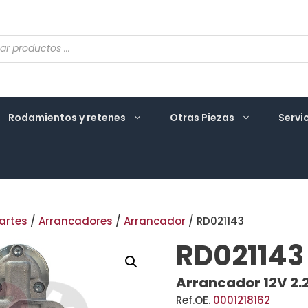
eda
ctos
Rodamientos y retenes
Otras Piezas
Servi
artes
/
Arrancadores
/
Arrancador
/ RD021143
RD021143
Arrancador 12V 2.
Ref.OE.
0001218162