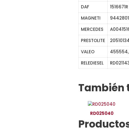
DAF
1516671R
MAGNETI
944280
MERCEDES
A0041516
PRESTOLITE
2051013
VALEO
455554,
RELEDIESEL
RD02114
También 
RD025040
Productos