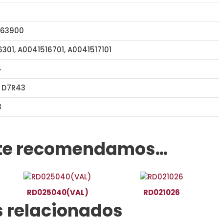
163900
301, A0041516701, A0041517101
4
 D7R43
3
STB1162 17040N
te recomendamos…
RD025040(VAL)
RD021026
 relacionados