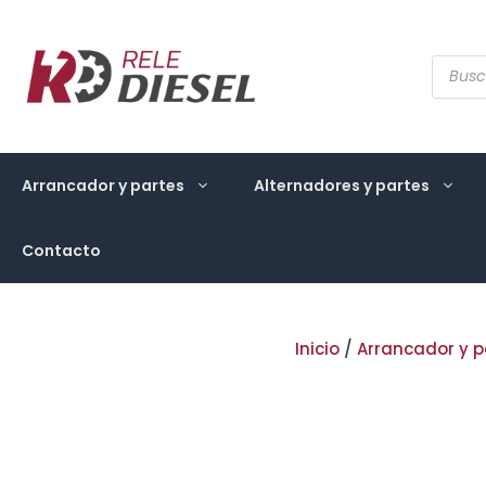
Saltar
al
contenido
Búsqu
de
produ
Arrancador y partes
Alternadores y partes
Contacto
Inicio
/
Arrancador y p