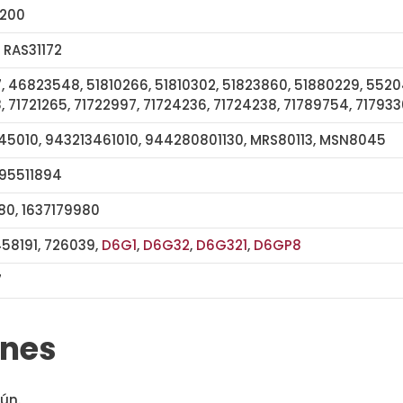
200
 RAS31172
, 46823548, 51810266, 51810302, 51823860, 51880229, 5520
 71721265, 71722997, 71724236, 71724238, 71789754, 71793
5010, 943213461010, 944280801130, MRS80113, MSN8045
 95511894
80, 1637179980
458191, 726039,
D6G1
,
D6G32
,
D6G321
,
D6GP8
7
113719 115869 33252N
ones
ún.