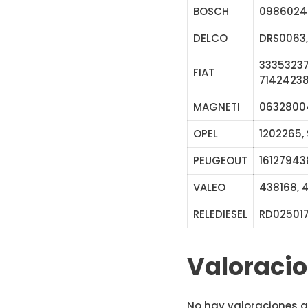
BOSCH
0986024
DELCO
DRS0063,
33353237
FIAT
71424238,
MAGNETI
06328004
OPEL
1202265,
PEUGEOUT
16127943
VALEO
438168, 
RELEDIESEL
RD02501
Valoraci
No hay valoraciones a