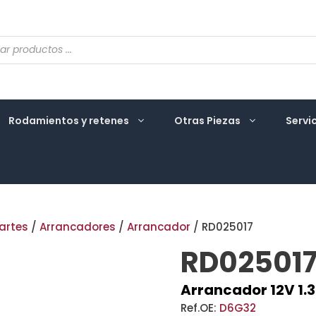
eda
ctos
Rodamientos y retenes
Otras Piezas
Servi
artes
/
Arrancadores
/
Arrancador
/ RD025017
RD02501
Arrancador 12V 1.
Ref.OE:
D6G32