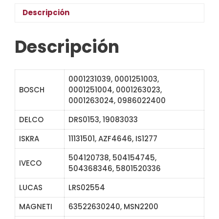
Descripción
Descripción
0001231039, 0001251003,
BOSCH
0001251004, 0001263023,
0001263024, 0986022400
DELCO
DRS0153, 19083033
ISKRA
11131501, AZF4646, IS1277
504120738, 504154745,
IVECO
504368346, 5801520336
LUCAS
LRS02554
MAGNETI
63522630240, MSN2200