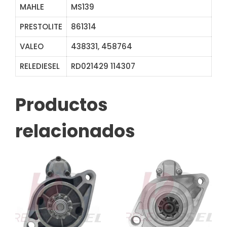
MAHLE
MS139
PRESTOLITE
861314
VALEO
438331, 458764
RELEDIESEL
RD021429 114307
Productos
relacionados