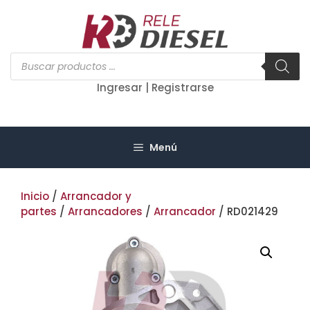
Saltar
al
contenido
Búsqueda
de
productos
Ingresar | Registrarse
Menú
Inicio
/
Arrancador y
partes
/
Arrancadores
/
Arrancador
/ RD021429