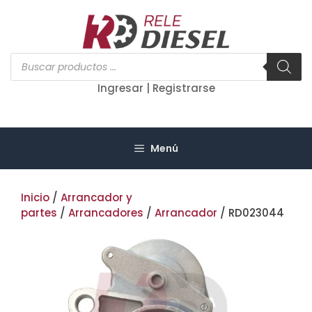
Saltar
al
contenido
Búsqueda
de
productos
Ingresar | Registrarse
Menú
Inicio
/
Arrancador y
partes
/
Arrancadores
/
Arrancador
/ RD023044