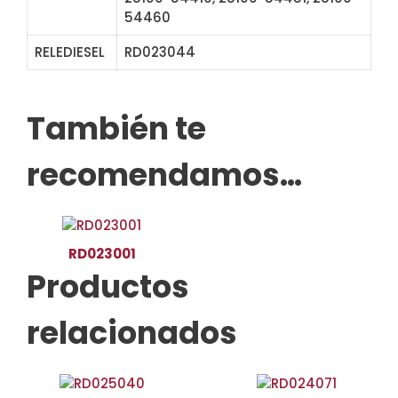
54460
RELEDIESEL
RD023044
STN1089 33085N
También te
recomendamos…
RD023001
Productos
relacionados