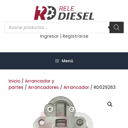
Saltar
al
contenido
Búsqueda
de
productos
Ingresar | Registrarse
Menú
Inicio
/
Arrancador y
partes
/
Arrancadores
/
Arrancador
/ RD029263