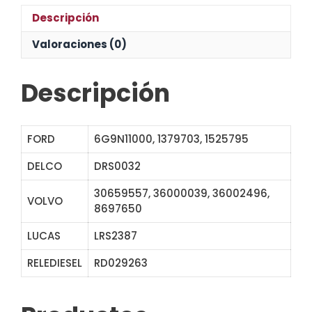
Descripción
Valoraciones (0)
Descripción
FORD
6G9N11000, 1379703, 1525795
DELCO
DRS0032
30659557, 36000039, 36002496,
VOLVO
8697650
LUCAS
LRS2387
RELEDIESEL
RD029263
115641 6935N