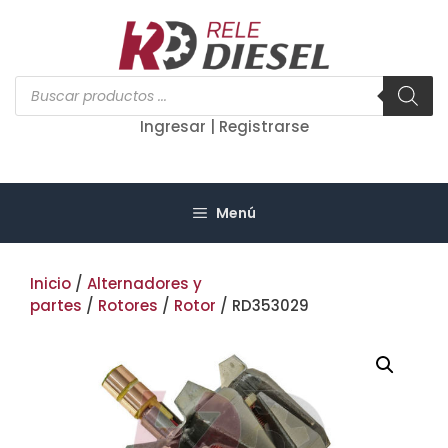
Saltar
al
contenido
Búsqueda
de
productos
Ingresar | Registrarse
Menú
Inicio
/
Alternadores y
partes
/
Rotores
/
Rotor
/ RD353029