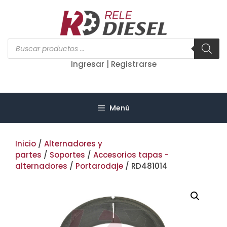
Saltar
al
contenido
Búsqueda
de
productos
Ingresar | Registrarse
Menú
Inicio
/
Alternadores y
partes
/
Soportes
/
Accesorios tapas -
alternadores
/
Portarodaje
/ RD481014