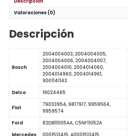
Descripción
Valoraciones (0)
Descripción
2004004003, 2004004005,
2004004006, 2004004007,
Bosch
2004004010, 2004014060,
2004014960, 2004014961,
9001141143
Delco
19024465
79033954, 9817917, 9959564,
Fiat
9959574
Ford
82DB11005AA, C5NF11052A
Mercedes
0001513415, A0001513415