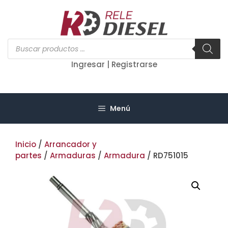
Saltar
al
contenido
Búsqueda
de
productos
Ingresar | Registrarse
Menú
Inicio
/
Arrancador y
partes
/
Armaduras
/
Armadura
/ RD751015