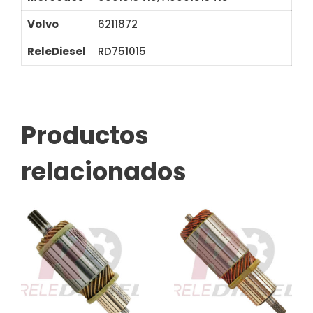
Volvo
6211872
ReleDiesel
RD751015
61-9100 IM175 131075
Productos
relacionados