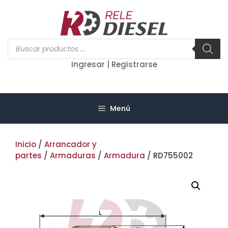
Saltar
al
contenido
Búsqueda
de
productos
Ingresar | Registrarse
Menú
Inicio
/
Arrancador y
partes
/
Armaduras
/
Armadura
/ RD755002