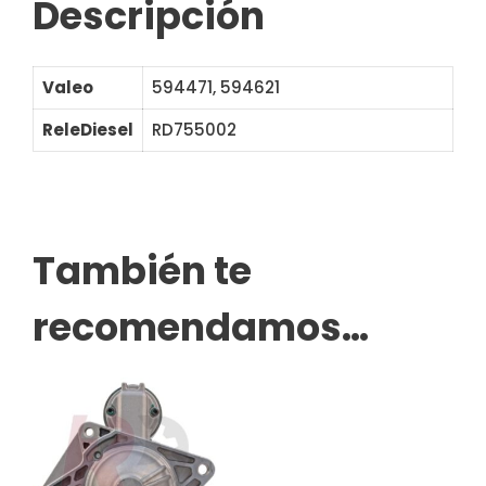
Descripción
Valeo
594471, 594621
ReleDiesel
RD755002
236271
También te
recomendamos…