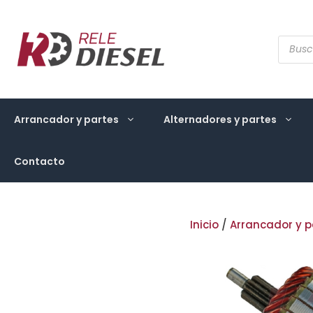
Saltar
al
contenido
Búsqu
de
produ
Arrancador y partes
Alternadores y partes
Contacto
Inicio
/
Arrancador y p