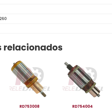
L260
1
SAA1151
 relacionados
RD753008
RD754004