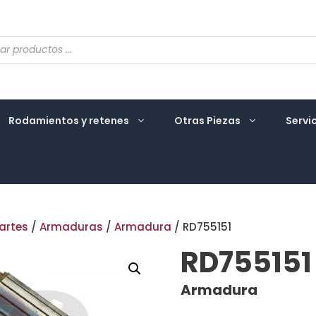
eda
ctos
Rodamientos y retenes
Otras Piezas
Servi
artes
/
Armaduras
/
Armadura
/ RD755151
RD755151
Armadura