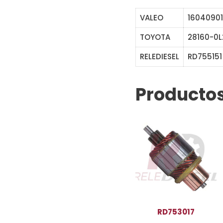
VALEO
16040901
TOYOTA
28160-0
RELEDIESEL
RD75515
Productos
RD753017