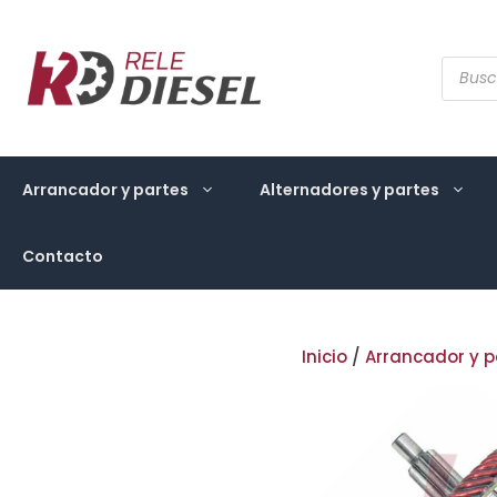
Saltar
al
contenido
Búsqu
de
produ
Arrancador y partes
Alternadores y partes
Contacto
Inicio
/
Arrancador y p