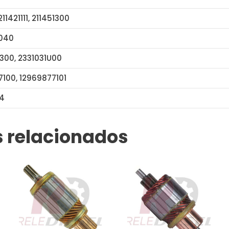
 211421111, 211451300
040
300, 2331031U00
100, 12969877101
56014
61-8114 IM3044 137948
 relacionados