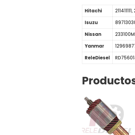
Hitachi
211411111,
Isuzu
8971303
Nissan
233100M
Yanmar
12969877
ReleDiesel
RD7
Productos