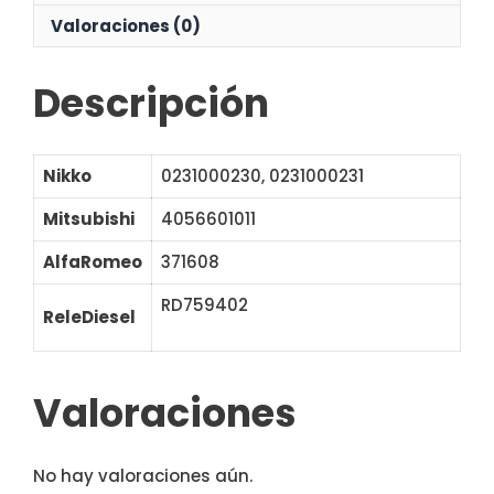
Valoraciones (0)
Descripción
Nikko
0231000230, 0231000231
Mitsubishi
4056601011
AlfaRomeo
371608
RD759402
IM3054 61-8407
ReleDiesel
135657
Valoraciones
No hay valoraciones aún.