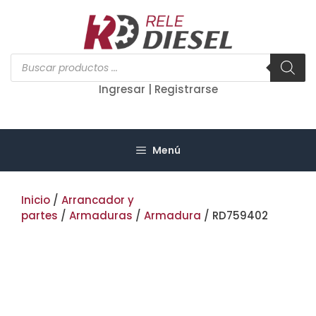
Saltar
al
contenido
Búsqueda
de
productos
Ingresar | Registrarse
Menú
Inicio
/
Arrancador y
partes
/
Armaduras
/
Armadura
/ RD759402