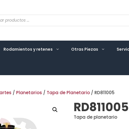
eda
ctos
Rodamientos y retenes
Otras Piezas
Servi
artes
/
Planetarios
/
Tapa de Planetario
/ RD811005
RD811005
Tapa de planetario