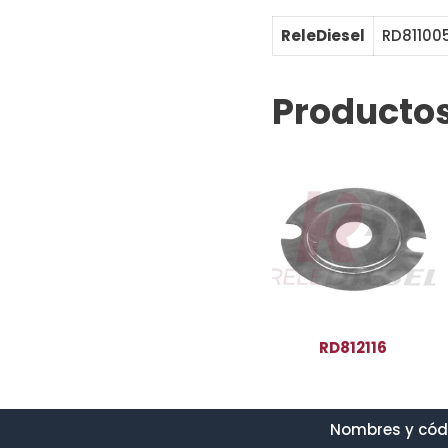
ReleDiesel
RD81100
Productos
RD812116
Nombres y códi