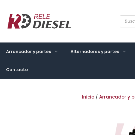
Saltar
al
contenido
Búsqu
de
produ
Arrancador y partes
Alternadores y partes
Contacto
Inicio
/
Arrancador y p