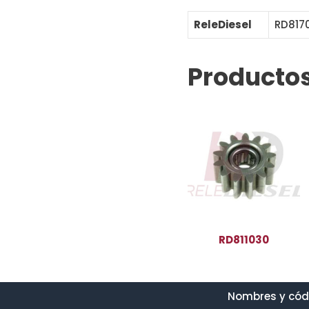
ReleDiesel
RD817
Productos
RD811030
Nombres y códi