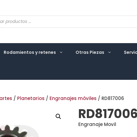
eda
ctos
Rodamientos y retenes
Otras Piezas
Servi
artes
/
Planetarios
/
Engranajes móviles
/ RD817006
RD81700
Engranaje Movil