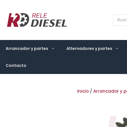
Saltar
al
contenido
Búsqu
de
produ
Arrancador y partes
Alternadores y partes
Contacto
Inicio
/
Arrancador y p