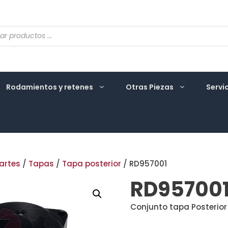
eda
ctos
Rodamientos y retenes
Otras Piezas
Servi
artes
/
Tapas
/
Tapa posterior
/ RD957001
RD95700
Conjunto tapa Posterior