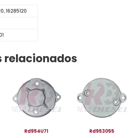
20, 16285120
01
 relacionados
Rd954U71
Rd953055