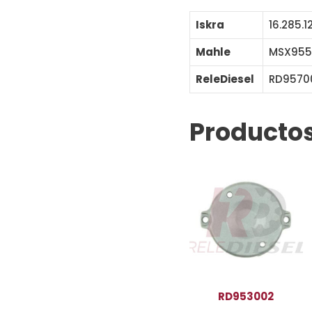
Iskra
16.285.1
Mahle
MSX955
ReleDiesel
RD9570
Productos
RD953002