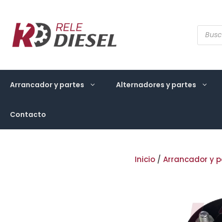
Saltar
al
contenido
Búsqu
de
produ
Arrancador y partes
Alternadores y partes
Contacto
Inicio
/
Arrancador y p