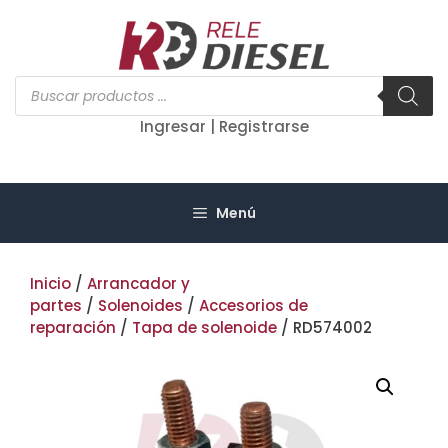
Saltar
al
contenido
Búsqueda
de
productos
Ingresar | Registrarse
Menú
Inicio
/
Arrancador y
partes
/
Solenoides
/
Accesorios de
reparación
/
Tapa de solenoide
/ RD574002