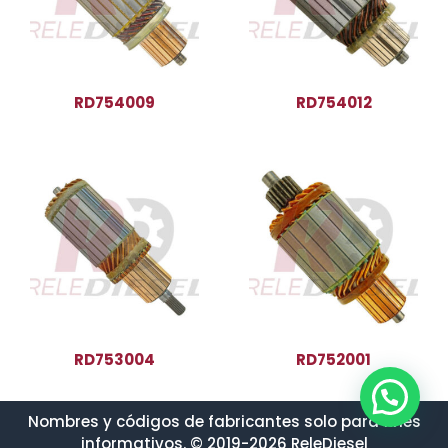
RD754009
RD754012
RD753004
RD752001
Nombres y códigos de fabricantes solo para fines
informativos. © 2019-2026 ReleDiesel