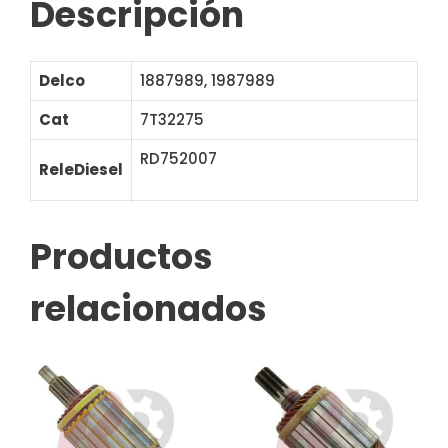
Descripción
Delco
1887989, 1987989
Cat
7T32275
RD752007
61-122 IM419
ReleDiesel
131365
Productos
relacionados