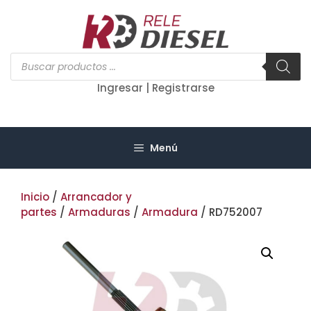
Saltar
al
contenido
Búsqueda
de
productos
Ingresar | Registrarse
Menú
Inicio
/
Arrancador y
partes
/
Armaduras
/
Armadura
/ RD752007